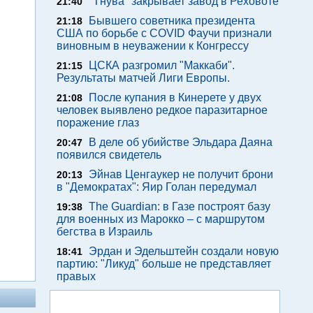
"Тнува" закрывает завод в Реховоте
21:40
Бывшего советника президента
21:18
США по борьбе с COVID Фаучи признали
виновным в неуважении к Конгрессу
ЦСКА разгромил "Маккаби".
21:15
Результаты матчей Лиги Европы.
После купания в Кинерете у двух
21:08
человек выявлено редкое паразитарное
поражение глаз
В деле об убийстве Эльдара Даяна
20:47
появился свидетель
Эйнав Ценгаукер не получит брони
20:13
в "Демократах": Яир Голан передумал
The Guardian: в Газе построят базу
19:38
для военных из Марокко – с маршрутом
бегства в Израиль
Эрдан и Эдельштейн создали новую
18:41
партию: "Ликуд" больше не представляет
правых