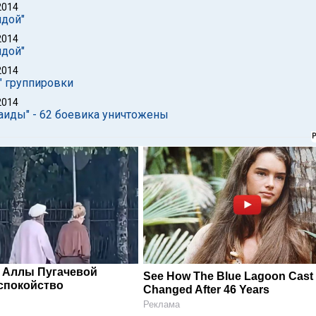
2014
идой"
2014
идой"
2014
" группировки
2014
аиды" - 62 боевика уничтожены
 Аллы Пугачевой
See How The Blue Lagoon Cast
спокойство
Changed After 46 Years
Реклама