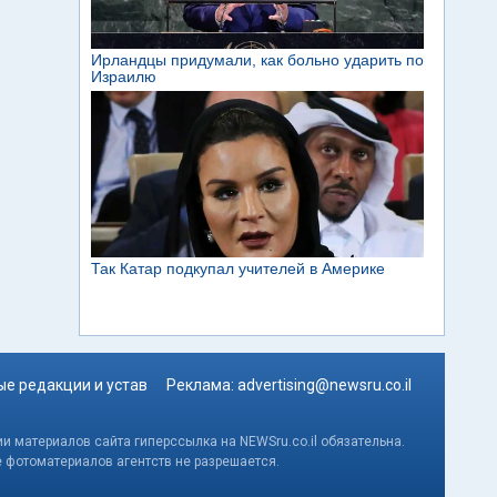
е редакции и устав
Реклама:
advertising@newsru.co.il
и материалов сайта гиперссылка на NEWSru.co.il обязательна.
е фотоматериалов агентств не разрешается.