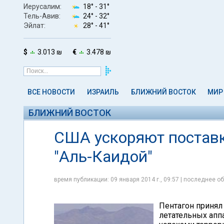
Иерусалим:
18° -
31°
Тель-Авив:
24° -
32°
Эйлат:
28° -
41°
$
3.013 ₪
€
3.478 ₪
ВСЕ НОВОСТИ
ИЗРАИЛЬ
БЛИЖНИЙ ВОСТОК
МИР
БЛИЖНИЙ ВОСТОК
США ускоряют поставк
"Аль-Каидой"
время публикации: 09 января 2014 г., 09:57 | последнее об
Пентагон принял
летательных апп