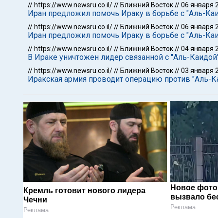
//
https://www.newsru.co.il/
//
Ближний Восток
//
06 января 
Иран предложил помочь Ираку в борьбе с "Аль-Ка
//
https://www.newsru.co.il/
//
Ближний Восток
//
06 января 
Иран предложил помочь Ираку в борьбе с "Аль-Ка
//
https://www.newsru.co.il/
//
Ближний Восток
//
04 января 
В Ираке уничтожен лидер связанной с "Аль-Каидой
//
https://www.newsru.co.il/
//
Ближний Восток
//
03 января 
Иракская армия проводит операцию против "Аль-К
Новое фото
Кремль готовит нового лидера
вызвало бе
Чечни
Реклама
Реклама