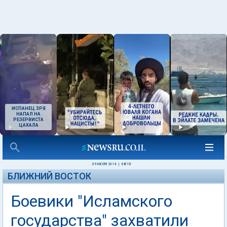
ИСПАНЕЦ ЗРЯ
НАПАЛ НА
РЕЗЕРВИСТА
ЦАХАЛА
09 ИЮЛЯ 2014
|
08:15
БЛИЖНИЙ ВОСТОК
Боевики "Исламского
государства" захватили