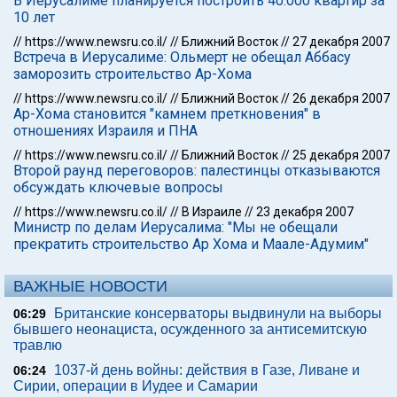
В Иерусалиме планируется построить 40.000 квартир за
10 лет
//
https://www.newsru.co.il/
//
Ближний Восток
//
27 декабря 2007
Встреча в Иерусалиме: Ольмерт не обещал Аббасу
заморозить строительство Ар-Хома
//
https://www.newsru.co.il/
//
Ближний Восток
//
26 декабря 2007
Ар-Хома становится "камнем преткновения" в
отношениях Израиля и ПНА
//
https://www.newsru.co.il/
//
Ближний Восток
//
25 декабря 2007
Второй раунд переговоров: палестинцы отказываются
обсуждать ключевые вопросы
//
https://www.newsru.co.il/
//
В Израиле
//
23 декабря 2007
Министр по делам Иерусалима: "Мы не обещали
прекратить строительство Ар Хома и Маале-Адумим"
ВАЖНЫЕ НОВОСТИ
Британские консерваторы выдвинули на выборы
06:29
бывшего неонациста, осужденного за антисемитскую
травлю
1037-й день войны: действия в Газе, Ливане и
06:24
Сирии, операции в Иудее и Самарии