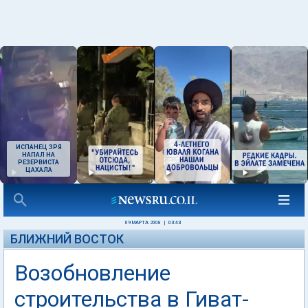
ИСПАНЕЦ ЗРЯ
НАПАЛ НА
РЕЗЕРВИСТА
ЦАХАЛА
09 МАРТА 2008
|
03:43
БЛИЖНИЙ ВОСТОК
Возобновление
строительства в Гиват-