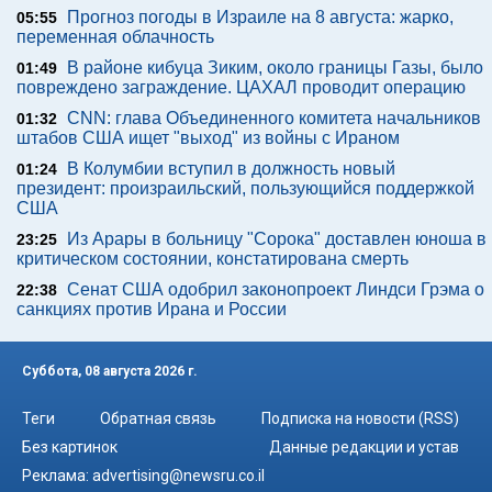
Прогноз погоды в Израиле на 8 августа: жарко,
05:55
переменная облачность
В районе кибуца Зиким, около границы Газы, было
01:49
повреждено заграждение. ЦАХАЛ проводит операцию
CNN: глава Объединенного комитета начальников
01:32
штабов США ищет "выход" из войны с Ираном
В Колумбии вступил в должность новый
01:24
президент: произраильский, пользующийся поддержкой
США
Из Арары в больницу "Сорока" доставлен юноша в
23:25
критическом состоянии, констатирована смерть
Сенат США одобрил законопроект Линдси Грэма о
22:38
санкциях против Ирана и России
Суббота, 08 августа 2026 г.
Теги
Обратная связь
Подписка на новости (RSS)
Без картинок
Данные редакции и устав
Реклама:
advertising@newsru.co.il