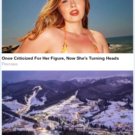
Once Criticized For Her Figure, Now She's Turning Heads
Реклама