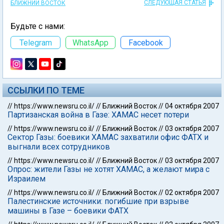
СЛЕДУЮЩАЯ СТАТЬЯ
БЛИЖНИЙ ВОСТОК
Будьте с нами:
Telegram
WhatsApp
Facebook
ССЫЛКИ ПО ТЕМЕ
//
https://www.newsru.co.il/
//
Ближний Восток
//
04 октября 2007
Партизанская война в Газе: ХАМАС несет потери
//
https://www.newsru.co.il/
//
Ближний Восток
//
03 октября 2007
Сектор Газы: боевики ХАМАС захватили офис ФАТХ и
выгнали всех сотрудников
//
https://www.newsru.co.il/
//
Ближний Восток
//
03 октября 2007
Опрос: жители Газы не хотят ХАМАС, а желают мира с
Израилем
//
https://www.newsru.co.il/
//
Ближний Восток
//
02 октября 2007
Палестинские источники: погибшие при взрыве
машины в Газе – боевики ФАТХ