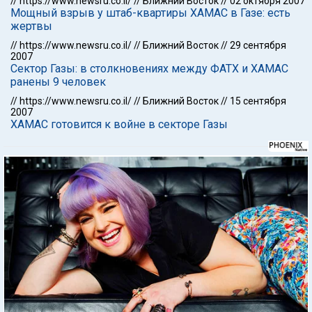
//
https://www.newsru.co.il/
//
Ближний Восток
//
02 октября 2007
Мощный взрыв у штаб-квартиры ХАМАС в Газе: есть
жертвы
//
https://www.newsru.co.il/
//
Ближний Восток
//
29 сентября
2007
Сектор Газы: в столкновениях между ФАТХ и ХАМАС
ранены 9 человек
//
https://www.newsru.co.il/
//
Ближний Восток
//
15 сентября
2007
ХАМАС готовится к войне в секторе Газы