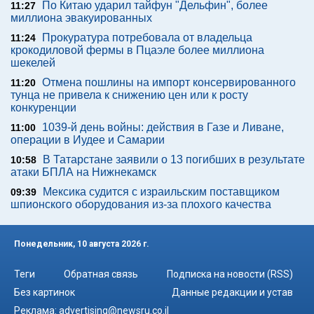
По Китаю ударил тайфун "Дельфин", более
11:27
миллиона эвакуированных
Прокуратура потребовала от владельца
11:24
крокодиловой фермы в Пцаэле более миллиона
шекелей
Отмена пошлины на импорт консервированного
11:20
тунца не привела к снижению цен или к росту
конкуренции
1039-й день войны: действия в Газе и Ливане,
11:00
операции в Иудее и Самарии
В Татарстане заявили о 13 погибших в результате
10:58
атаки БПЛА на Нижнекамск
Мексика судится с израильским поставщиком
09:39
шпионского оборудования из-за плохого качества
Понедельник, 10 августа 2026 г.
Теги
Обратная связь
Подписка на новости (RSS)
Без картинок
Данные редакции и устав
Реклама:
advertising@newsru.co.il