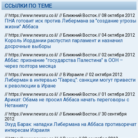
ССЫЛКИ ПО ТЕМЕ
//
https://www.newsru.co.il/
//
Ближний Восток
//
08 октября 2012
ПНА готовит иск против Либермана за "создание угрозы
жизни" Аббаса
//
https://www.newsru.co.il/
//
Ближний Восток
//
04 октября 2012
Король Иордании распустил парламент и назначил
досрочные выборы
//
https://www.newsru.co.il/
//
Ближний Восток
//
02 октября 2012
Аббас: признание "государства Палестина" в ООН –
через полтора месяца
//
https://www.newsru.co.il/
//
В Израиле
//
02 октября 2012
Либерман в интервью "Гаарец": санкции могут привести
к революции в Иране
//
https://www.newsru.co.il/
//
Ближний Восток
//
01 октября 2012
Арикат: Обама не просил Аббаса начать переговоры с
Нетаниягу
//
https://www.newsru.co.il/
//
Ближний Восток
//
30 сентября
2012
Эхуд Барак: нападки Либермана на Аббаса противоречат
интересам Израиля