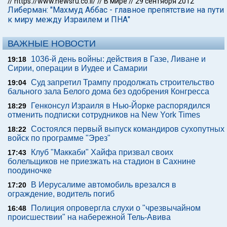
//
https://www.newsru.co.il/
//
В мире
//
29 сентября 2012
Либерман: "Махмуд Аббас - главное препятствие на пути
к миру между Израилем и ПНА"
ВАЖНЫЕ НОВОСТИ
1036-й день войны: действия в Газе, Ливане и
19:18
Сирии, операции в Иудее и Самарии
Суд запретил Трампу продолжать строительство
19:04
бального зала Белого дома без одобрения Конгресса
Генконсул Израиля в Нью-Йорке распорядился
18:29
отменить подписки сотрудников на New York Times
Состоялся первый выпуск командиров сухопутных
18:22
войск по программе "Эрез"
Клуб "Маккаби" Хайфа призвал своих
17:43
болельщиков не приезжать на стадион в Сахнине
поодиночке
В Иерусалиме автомобиль врезался в
17:20
ограждение, водитель погиб
Полиция опровергла слухи о "чрезвычайном
16:48
происшествии" на набережной Тель-Авива