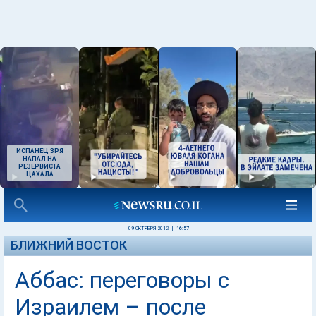
ИСПАНЕЦ ЗРЯ
НАПАЛ НА
РЕЗЕРВИСТА
ЦАХАЛА
09 ОКТЯБРЯ 2012
|
16:57
БЛИЖНИЙ ВОСТОК
Аббас: переговоры с
Израилем – после