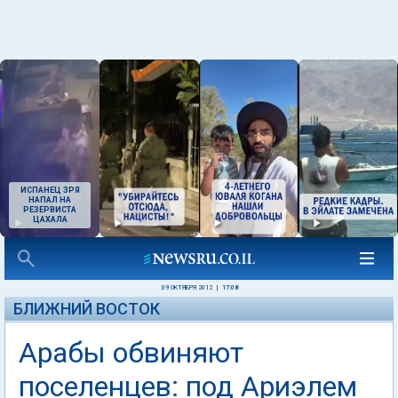
ИСПАНЕЦ ЗРЯ
НАПАЛ НА
РЕЗЕРВИСТА
ЦАХАЛА
09 ОКТЯБРЯ 2012
|
17:08
БЛИЖНИЙ ВОСТОК
Арабы обвиняют
поселенцев: под Ариэлем