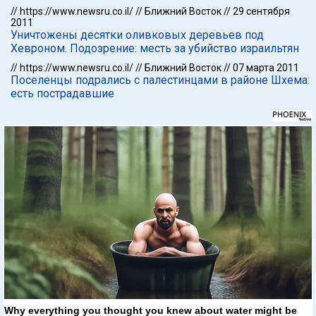
//
https://www.newsru.co.il/
//
Ближний Восток
//
29 сентября
2011
Уничтожены десятки оливковых деревьев под
Хевроном. Подозрение: месть за убийство израильтян
//
https://www.newsru.co.il/
//
Ближний Восток
//
07 марта 2011
Поселенцы подрались с палестинцами в районе Шхема:
есть пострадавшие
Why everything you thought you knew about water might be