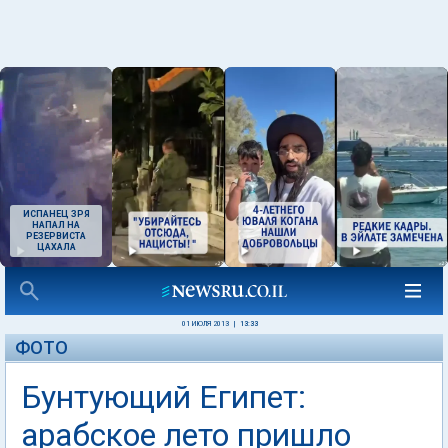
ИСПАНЕЦ ЗРЯ
НАПАЛ НА
РЕЗЕРВИСТА
ЦАХАЛА
01 ИЮЛЯ 2013
|
13:33
ФОТО
Бунтующий Египет:
арабское лето пришло