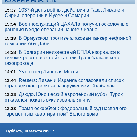
ВАЖНЫЕ НОВОСТИ
1037-й день войны: действия в Газе, Ливане и
15:37
Сирии, операции в Иудее и Самарии
Военнослужащий ЦАХАЛа получил осколочные
15:34
ранения в ходе операции на юге Ливана
В Ормузском проливе атакован танкер нефтяной
15:18
компании Абу-Даби
В Болгарии неизвестный БПЛА взорвался в
14:38
километре от насосной станции Трансбалканского
газопровода
Умер отец Лионеля Месси
14:01
Reuters: Ливан и Израиль согласовали список
13:44
стран для контроля за разоружением "Хизбаллы"
Дзюдо. Юношеский европейский кубок. Турок
13:33
отказался пожать руку израильтянину
Трамп оскорблен: федеральный суд назвал его
12:33
"временным квартирантом" Белого дома
Суббота, 08 августа 2026 г.