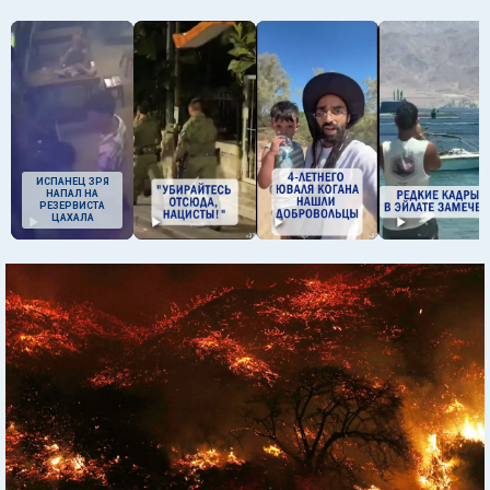
ИСПАНЕЦ ЗРЯ
НАПАЛ НА
РЕЗЕРВИСТА
ЦАХАЛА