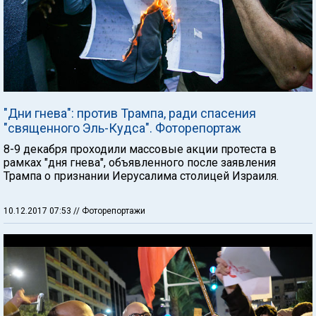
"Дни гнева": против Трампа, ради спасения
"священного Эль-Кудса". Фоторепортаж
8-9 декабря проходили массовые акции протеста в
рамках "дня гнева", объявленного после заявления
Трампа о признании Иерусалима столицей Израиля.
10.12.2017 07:53
// Фоторепортажи