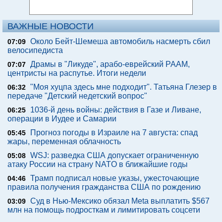
ВАЖНЫЕ НОВОСТИ
Около Бейт-Шемеша автомобиль насмерть сбил
07:09
велосипедиста
Драмы в "Ликуде", арабо-еврейский РААМ,
07:07
центристы на распутье. Итоги недели
"Моя хуцпа здесь мне подходит". Татьяна Глезер в
06:32
передаче "Детский недетский вопрос"
1036-й день войны: действия в Газе и Ливане,
06:25
операции в Иудее и Самарии
Прогноз погоды в Израиле на 7 августа: спад
05:45
жары, переменная облачность
WSJ: разведка США допускает ограниченную
05:08
атаку России на страну NATO в ближайшие годы
Трамп подписал новые указы, ужесточающие
04:46
правила получения гражданства США по рождению
Суд в Нью-Мексико обязал Meta выплатить $567
03:09
млн на помощь подросткам и лимитировать соцсети