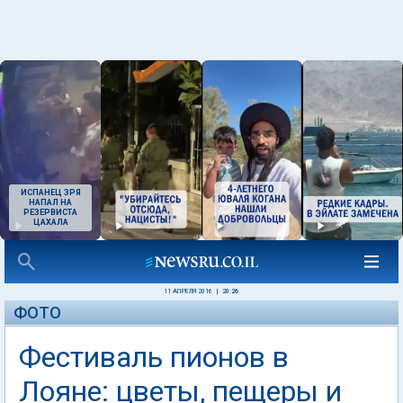
ИСПАНЕЦ ЗРЯ
НАПАЛ НА
РЕЗЕРВИСТА
ЦАХАЛА
11 АПРЕЛЯ 2016
|
20:26
ФОТО
Фестиваль пионов в
Лояне: цветы, пещеры и