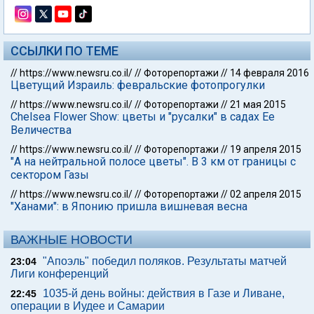
ССЫЛКИ ПО ТЕМЕ
//
https://www.newsru.co.il/
//
Фоторепортажи
//
14 февраля 2016
Цветущий Израиль: февральские фотопрогулки
//
https://www.newsru.co.il/
//
Фоторепортажи
//
21 мая 2015
Chelsea Flower Show: цветы и "русалки" в садах Ее
Величества
//
https://www.newsru.co.il/
//
Фоторепортажи
//
19 апреля 2015
"А на нейтральной полосе цветы". В 3 км от границы с
сектором Газы
//
https://www.newsru.co.il/
//
Фоторепортажи
//
02 апреля 2015
"Ханами": в Японию пришла вишневая весна
ВАЖНЫЕ НОВОСТИ
"Апоэль" победил поляков. Результаты матчей
23:04
Лиги конференций
1035-й день войны: действия в Газе и Ливане,
22:45
операции в Иудее и Самарии