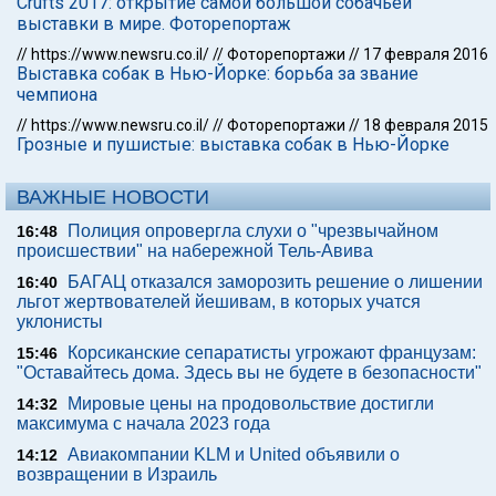
Crufts 2017: открытие самой большой собачьей
выставки в мире. Фоторепортаж
//
https://www.newsru.co.il/
//
Фоторепортажи
//
17 февраля 2016
Выставка собак в Нью-Йорке: борьба за звание
чемпиона
//
https://www.newsru.co.il/
//
Фоторепортажи
//
18 февраля 2015
Грозные и пушистые: выставка собак в Нью-Йорке
ВАЖНЫЕ НОВОСТИ
Полиция опровергла слухи о "чрезвычайном
16:48
происшествии" на набережной Тель-Авива
БАГАЦ отказался заморозить решение о лишении
16:40
льгот жертвователей йешивам, в которых учатся
уклонисты
Корсиканские сепаратисты угрожают французам:
15:46
"Оставайтесь дома. Здесь вы не будете в безопасности"
Мировые цены на продовольствие достигли
14:32
максимума с начала 2023 года
Авиакомпании KLM и United объявили о
14:12
возвращении в Израиль