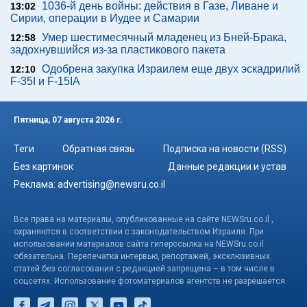
1036-й день войны: действия в Газе, Ливане и
13:02
Сирии, операции в Иудее и Самарии
Умер шестимесячный младенец из Бней-Брака,
12:58
задохнувшийся из-за пластикового пакета
Одобрена закупка Израилем еще двух эскадрилий
12:10
F-35I и F-15IA
Пятница, 07 августа 2026 г.
Теги
Обратная связь
Подписка на новости (RSS)
Без картинок
Данные редакции и устав
Реклама:
advertising@newsru.co.il
Все права на материалы, опубликованные на сайте NEWSru.co.il ,
охраняются в соответствии с законодательством Израиля. При
использовании материалов сайта гиперссылка на NEWSru.co.il
обязательна. Перепечатка интервью, репортажей, эксклюзивных
статей без согласования с редакцией запрещена – в том числе в
соцсетях. Использование фотоматериалов агентств не разрешается.