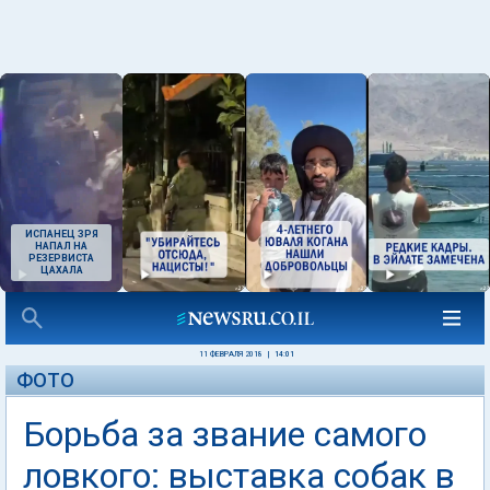
ИСПАНЕЦ ЗРЯ
НАПАЛ НА
РЕЗЕРВИСТА
ЦАХАЛА
11 ФЕВРАЛЯ 2018
|
14:01
ФОТО
Борьба за звание самого
ловкого: выставка собак в