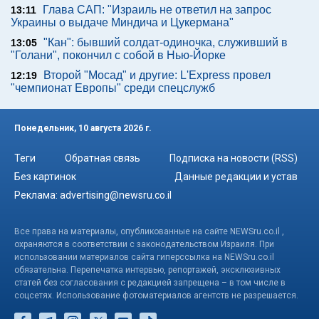
Глава САП: "Израиль не ответил на запрос
13:11
Украины о выдаче Миндича и Цукермана"
"Кан": бывший солдат-одиночка, служивший в
13:05
"Голани", покончил с собой в Нью-Йорке
Второй "Мосад" и другие: L'Express провел
12:19
"чемпионат Европы" среди спецслужб
Понедельник, 10 августа 2026 г.
Теги
Обратная связь
Подписка на новости (RSS)
Без картинок
Данные редакции и устав
Реклама:
advertising@newsru.co.il
Все права на материалы, опубликованные на сайте NEWSru.co.il ,
охраняются в соответствии с законодательством Израиля. При
использовании материалов сайта гиперссылка на NEWSru.co.il
обязательна. Перепечатка интервью, репортажей, эксклюзивных
статей без согласования с редакцией запрещена – в том числе в
соцсетях. Использование фотоматериалов агентств не разрешается.