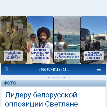
11 СЕНТЯБРЯ 2022
|
11:51
ФОТО
Лидеру белорусской
оппозиции Светлане