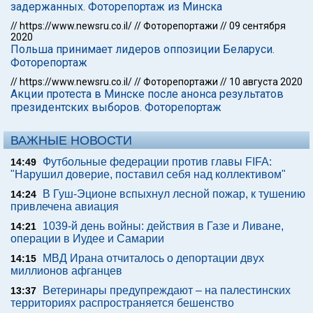
задержанных. Фоторепортаж из Минска
//
https://www.newsru.co.il/
//
Фоторепортажи
//
09 сентября
2020
Польша принимает лидеров оппозиции Беларуси.
Фоторепортаж
//
https://www.newsru.co.il/
//
Фоторепортажи
//
10 августа 2020
Акции протеста в Минске после анонса результатов
президентских выборов. Фоторепортаж
ВАЖНЫЕ НОВОСТИ
Футбольные федерации против главы FIFA:
14:49
"Нарушил доверие, поставил себя над коллективом"
В Гуш-Эционе вспыхнул лесной пожар, к тушению
14:24
привлечена авиация
1039-й день войны: действия в Газе и Ливане,
14:21
операции в Иудее и Самарии
МВД Ирана отчиталось о депортации двух
14:15
миллионов афганцев
Ветеринары предупреждают – на палестинских
13:37
территориях распространяется бешенство