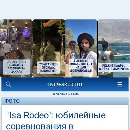
ИСПАНЕЦ ЗРЯ
НАПАЛ НА
РЕЗЕРВИСТА
ЦАХАЛА
12 АВГУСТА 2018
|
22:52
ФОТО
"Isa Rodeo": юбилейные
соревнования в