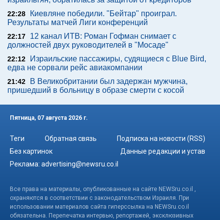
Киевляне победили. "Бейтар" проиграл.
22:28
Результаты матчей Лиги конференций
12 канал ИТВ: Роман Гофман снимает с
22:17
должностей двух руководителей в "Мосаде"
Израильские пассажиры, судящиеся с Blue Bird,
22:12
едва не сорвали рейс авиакомпании
В Великобритании был задержан мужчина,
21:42
пришедший в больницу в образе смерти с косой
Пятница, 07 августа 2026 г.
Теги
Обратная связь
Подписка на новости (RSS)
Без картинок
Данные редакции и устав
Реклама:
advertising@newsru.co.il
Все права на материалы, опубликованные на сайте NEWSru.co.il ,
охраняются в соответствии с законодательством Израиля. При
использовании материалов сайта гиперссылка на NEWSru.co.il
обязательна. Перепечатка интервью, репортажей, эксклюзивных