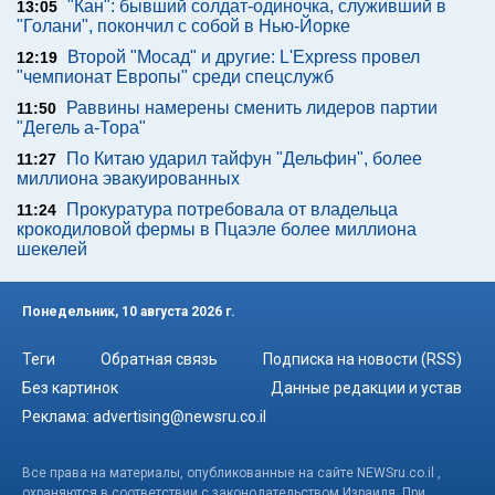
"Кан": бывший солдат-одиночка, служивший в
13:05
"Голани", покончил с собой в Нью-Йорке
Второй "Мосад" и другие: L'Express провел
12:19
"чемпионат Европы" среди спецслужб
Раввины намерены сменить лидеров партии
11:50
"Дегель а-Тора"
По Китаю ударил тайфун "Дельфин", более
11:27
миллиона эвакуированных
Прокуратура потребовала от владельца
11:24
крокодиловой фермы в Пцаэле более миллиона
шекелей
Понедельник, 10 августа 2026 г.
Теги
Обратная связь
Подписка на новости (RSS)
Без картинок
Данные редакции и устав
Реклама:
advertising@newsru.co.il
Все права на материалы, опубликованные на сайте NEWSru.co.il ,
охраняются в соответствии с законодательством Израиля. При