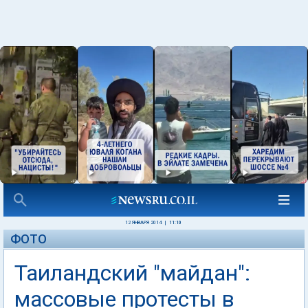
12 ЯНВАРЯ 2014
|
11:10
ФОТО
Таиландский "майдан":
массовые протесты в