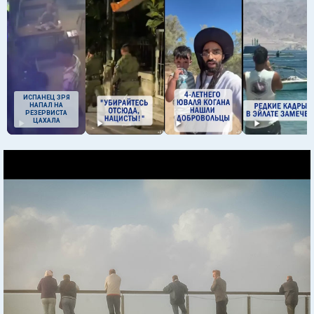
ИСПАНЕЦ ЗРЯ
НАПАЛ НА
РЕЗЕРВИСТА
ЦАХАЛА