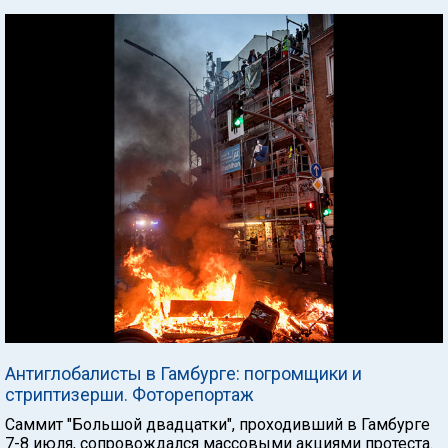
Антиглобалисты в Гамбурге: погромщики и
стриптизерши. Фоторепортаж
Саммит "Большой двадцатки", проходивший в Гамбурге
7-8 июля, сопровождался массовыми акциями протеста.