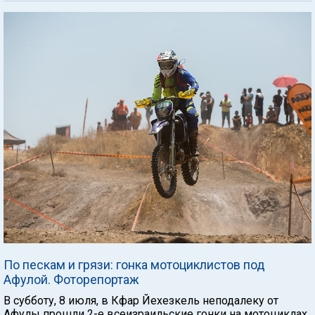
По пескам и грязи: гонка мотоциклистов под
Афулой. Фоторепортаж
В субботу, 8 июля, в Кфар Йехезкель неподалеку от
Афулы прошли 2-е всеизраильские гонки на мотоциклах