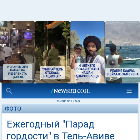
ИСПАНЕЦ ЗРЯ
НАПАЛ НА
РЕЗЕРВИСТА
ЦАХАЛА
12 ИЮНЯ 2015
|
06:30
ФОТО
Ежегодный "Парад
гордости" в Тель-Авиве