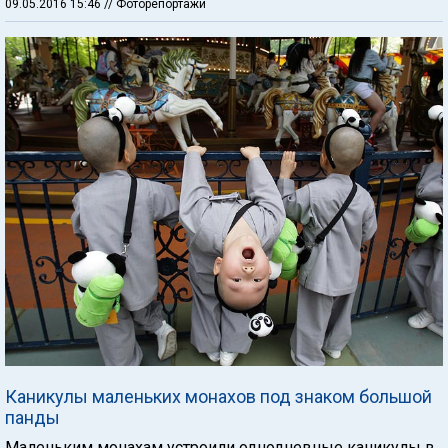
09.05.2016 15:46
// Фоторепортажи
Каникулы маленьких монахов под знаком большой
панды
Маленьким монахам устроили однодневные каникулы в