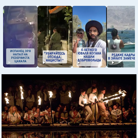
ИСПАНЕЦ ЗРЯ
НАПАЛ НА
РЕЗЕРВИСТА
ЦАХАЛА