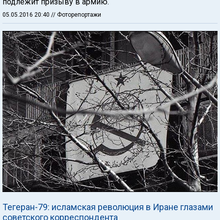
подлежит призыву в армию.
05.05.2016 20:40
// Фоторепортажи
Тегеран-79: исламская революция в Иране глазами
советского корреспондента