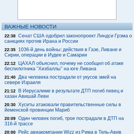
ВАЖНЫЕ НОВОСТИ
Сенат США одобрил законопроект Линдси Грэма о
22:38
санкциях против Ирана и России
1036-й день войны: действия в Газе, Ливане и
22:35
Сирии, операции в Иудее и Самарии
ЦАХАЛ объяснил, почему не сообщил об атаке
22:12
беспилотника "Хизбаллы" на юге Ливана
Два человека пострадали от укусов змей на
21:40
севере Израиля
В Иерусалиме в результате ДТП погиб певец и
21:12
хазан Авишай Леви
Хуситы атаковали правительственные силы в
20:30
йеменской провинции Мариб
Один человек погиб, трое пострадали в ДТП на
20:09
316-й трассе
Рейс авиакомпании Wizz из Рима в Тель-Авив
20:00