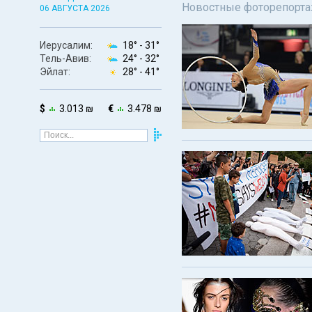
Новостные фоторепортаж
06 АВГУСТА 2026
Иерусалим:
18° -
31°
Тель-Авив:
24° -
32°
Эйлат:
28° -
41°
$
3.013 ₪
€
3.478 ₪