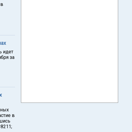
 в
нах
ь идет
ября за
х
нных
стие в
вшись
8211;