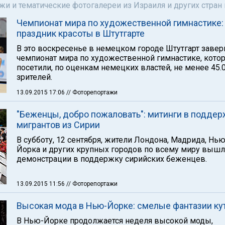
и и тематические фотогалереи из Израиля и других стран
Чемпионат мира по художественной гимнастике:
праздник красоты в Штутгарте
В это воскресенье в немецком городе Штутгарт заве
чемпионат мира по художественной гимнастике, кото
посетили, по оценкам немецких властей, не менее 45.
зрителей.
13.09.2015 17:06
// Фоторепортажи
"Беженцы, добро пожаловать": митинги в поддер
мигрантов из Сирии
В субботу, 12 сентября, жители Лондона, Мадрида, Нью
Йорка и других крупных городов по всему миру вышл
демонстрации в поддержку сирийских беженцев.
13.09.2015 11:56
// Фоторепортажи
Высокая мода в Нью-Йорке: смелые фантазии ку
В Нью-Йорке продолжается неделя высокой моды,