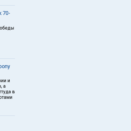
 70-
Победы
ропу
зии и
, а
ттуда в
ротами