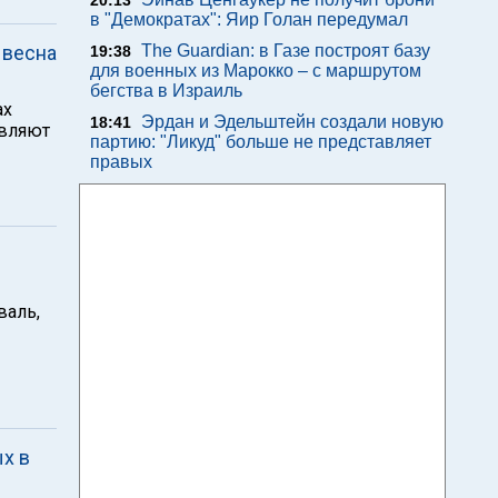
20:13
в "Демократах": Яир Голан передумал
 весна
The Guardian: в Газе построят базу
19:38
для военных из Марокко – с маршрутом
бегства в Израиль
ах
Эрдан и Эдельштейн создали новую
18:41
авляют
партию: "Ликуд" больше не представляет
правых
валь,
х в