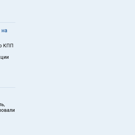
 на
ло КПП
кции
ь,
ровали