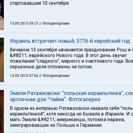
стартовавшая 10 сентября.
13.09.2015 09:27
// Фоторепортажи
Израиль встречает новый, 5776-й еврейский год
Вечером 13 сентября начинается празднование Рош а
&#8211; еврейского Нового года. В этот день звучат
пожелания "сладкого", мирного и счастливого года. Вс
серьезные дела отложены на потом.
13.09.2015 07:56
// Фоторепортажи
Эмили Ратажковски: "польская израильтянка", с
эротичная для "Чайки". Фотогалерея
В одном из интервью Ратажковски назвала себя "пол
израильтянкой", хотя никогда не бывала в Израиле. И о
мать Эмили &#8211; американцы, потомки евреев,
эмигрировавших из Польши и Германии.