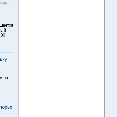
 мира
ршается
рый
000
жку
-
и на
тюрье