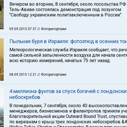
Вечером во вторник, 8 сентября, около посольства РФ
Тель-Авиве состоялась демонстрация под лозунгом
"Свободу украинским политзаключенным в России".
09.09.2015 07:37
// Фоторепортажи
Пыльная буря в Израиле: фотоэтюд в осенних то
Метеорологическая служба Израиля сообщает, что реч
самой сильной запыленности воздуха для начала сент
всю историю измерений, начатых 75 лет назад.
08.09.2015 12:21
// Фоторепортажи
4 миллиона фунтов за спуск богачей с лондонски
небоскребов
В понедельник, 7 сентября, около 40 высокопоставле
менеджеров, бизнесменов и филантропов приняли уча
благотворительной акции Outward Bound Trust, спусти
по веревкам с крыш трех лондонских небоскребов &#