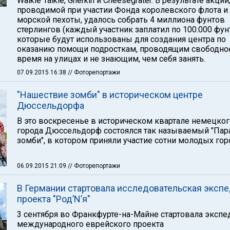
Walkie Talkie, Gherkin и Cheesegrater. В результате акции
проводимой при участии Фонда королевского флота и
морской пехоты, удалось собрать 4 миллиона фунтов
стерлингов (каждый участник заплатил по 100.000 фун
которые будут использованы для создания центра по
оказанию помощи подросткам, проводящим свободно
время на улицах и не знающим, чем себя занять.
07.09.2015 16:38
// Фоторепортажи
"Нашествие зомби" в историческом центре
Дюссельдорфа
В это воскресенье в историческом квартале немецког
города Дюссельдорф состоялся так называемый "Пар
зомби", в котором приняли участие сотни молодых гор
06.09.2015 21:09
// Фоторепортажи
В Германии стартовала исследовательская эксп
проекта "Род’N’я"
3 сентября во Франкфурте-на-Майне стартовала экспе
международного еврейского проекта