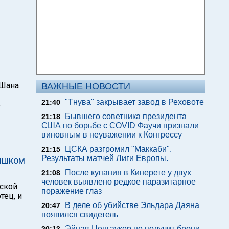
-Шана
ВАЖНЫЕ НОВОСТИ
"Тнува" закрывает завод в Реховоте
21:40
е
Бывшего советника президента
21:18
США по борьбе с COVID Фаучи признали
виновным в неуважении к Конгрессу
ЦСКА разгромил "Маккаби".
21:15
Результаты матчей Лиги Европы.
лишком
После купания в Кинерете у двух
21:08
человек выявлено редкое паразитарное
ьской
поражение глаз
тец, и
В деле об убийстве Эльдара Даяна
20:47
появился свидетель
Эйнав Ценгаукер не получит брони