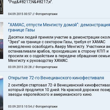
"Род&#8217;N&#8217;я".
04.09.2015 00:57
// Фоторепортажи
"ХАМАС, отпусти Менгисту домой": демонстрация
границе Газы
Десятки людей приняли участие в демонстрации око
"Эрез" на границе с сектором Газы, требуя от ХАМАС
немедленно освободить Аверу Менгисту. Участники а
останавливали арабов, проходивших в сторону КПП и
просили их о содействии в передаче обращения семьи
Менгисту к руководству ХАМАС.
03.09.2015 20:28
// Фоторепортажи
Открытие 72-го Венецианского кинофестиваля
2 сентября стартовал 72-й Венецианский кинофестивал
который продлится 10 дней. На красной дорожке пози
звезды европейского и американского кино.
03.09.2015 10:54
// Фоторепортажи