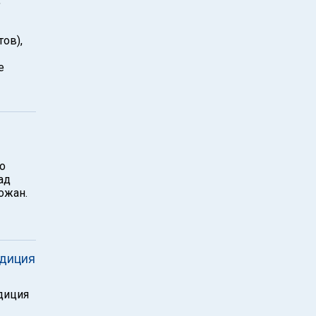
,
тов),
е
о
ад
ожан.
едиция
диция