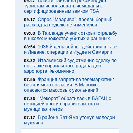
Власти Таиланда рекомендуют
09:47
туристам использовать чемоданы с
сертифицированным замком TSA
Опрос "Mаарива": предвыборный
09:17
расклад за неделю не изменился
В Таиланде ученик открыл стрельбу
09:03
в школе: множество убитых и раненых
1036-й день войны: действия в Газе
08:54
и Ливане, операции в Иудее и Самарии
Итальянский суд отменил сделку по
08:32
поставке израильского радара для
аэропорта Фьюмичино
Франция запретила телемаркетинг
07:55
без прямого согласия. В Марокко
опасаются массовых увольнений
"Мекорот" обратилась в БАГАЦ с
07:36
петицией против правительства и
муниципалитетов
В районе Бат-Яма утонул молодой
07:17
мужчина