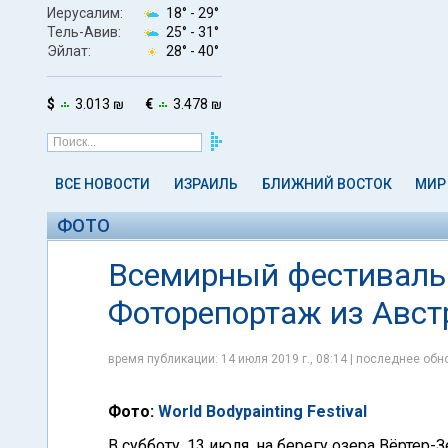
Иерусалим:
18° -
29°
Тель-Авив:
25° -
31°
Эйлат:
28° -
40°
$
3.013 ₪
€
3.478 ₪
ВСЕ НОВОСТИ
ИЗРАИЛЬ
БЛИЖНИЙ ВОСТОК
МИР
ФОТО
Всемирный фестиваль 
Фоторепортаж из Авст
время публикации: 14 июля 2019 г., 08:14 | последнее обно
Фото:
World Bodypainting Festival
В субботу, 13 июля, на берегу озера Вёртер