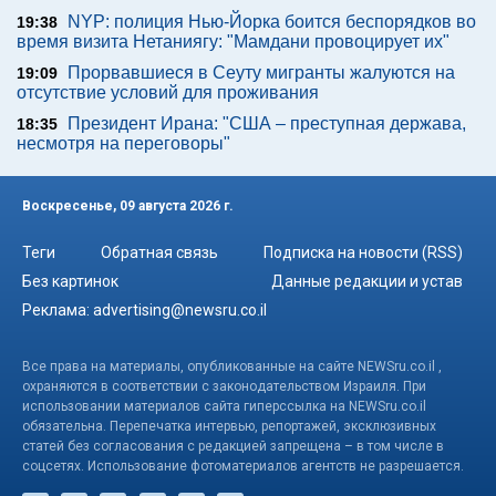
NYP: полиция Нью-Йорка боится беспорядков во
19:38
время визита Нетаниягу: "Мамдани провоцирует их"
Прорвавшиеся в Сеуту мигранты жалуются на
19:09
отсутствие условий для проживания
Президент Ирана: "США – преступная держава,
18:35
несмотря на переговоры"
Воскресенье, 09 августа 2026 г.
Теги
Обратная связь
Подписка на новости (RSS)
Без картинок
Данные редакции и устав
Реклама:
advertising@newsru.co.il
Все права на материалы, опубликованные на сайте NEWSru.co.il ,
охраняются в соответствии с законодательством Израиля. При
использовании материалов сайта гиперссылка на NEWSru.co.il
обязательна. Перепечатка интервью, репортажей, эксклюзивных
статей без согласования с редакцией запрещена – в том числе в
соцсетях. Использование фотоматериалов агентств не разрешается.