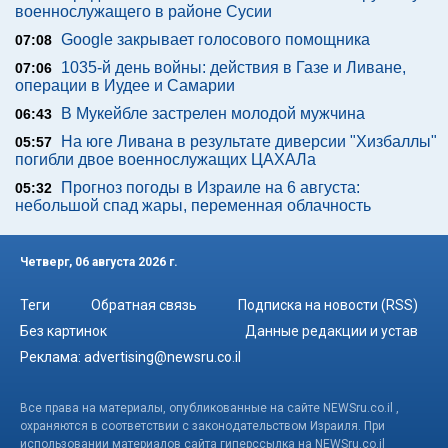
военнослужащего в районе Сусии
Google закрывает голосового помощника
07:08
1035-й день войны: действия в Газе и Ливане,
07:06
операции в Иудее и Самарии
В Мукейбле застрелен молодой мужчина
06:43
На юге Ливана в результате диверсии "Хизбаллы"
05:57
погибли двое военнослужащих ЦАХАЛа
Прогноз погоды в Израиле на 6 августа:
05:32
небольшой спад жары, переменная облачность
Четверг, 06 августа 2026 г.
Теги
Обратная связь
Подписка на новости (RSS)
Без картинок
Данные редакции и устав
Реклама:
advertising@newsru.co.il
Все права на материалы, опубликованные на сайте NEWSru.co.il ,
охраняются в соответствии с законодательством Израиля. При
использовании материалов сайта гиперссылка на NEWSru.co.il