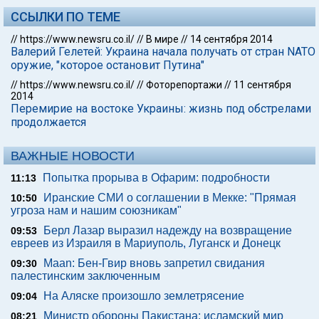
ССЫЛКИ ПО ТЕМЕ
//
https://www.newsru.co.il/
//
В мире
//
14 сентября 2014
Валерий Гелетей: Украина начала получать от стран NATO
оружие, "которое остановит Путина"
//
https://www.newsru.co.il/
//
Фоторепортажи
//
11 сентября
2014
Перемирие на востоке Украины: жизнь под обстрелами
продолжается
ВАЖНЫЕ НОВОСТИ
Попытка прорыва в Офарим: подробности
11:13
Иранские СМИ о соглашении в Мекке: "Прямая
10:50
угроза нам и нашим союзникам"
Берл Лазар выразил надежду на возвращение
09:53
евреев из Израиля в Мариуполь, Луганск и Донецк
Maan: Бен-Гвир вновь запретил свидания
09:30
палестинским заключенным
На Аляске произошло землетрясение
09:04
Министр обороны Пакистана: исламский мир
08:21