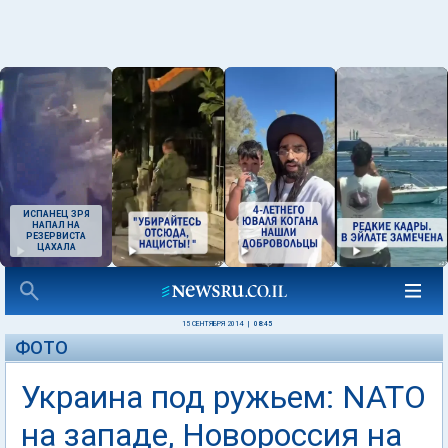
ИСПАНЕЦ ЗРЯ
НАПАЛ НА
РЕЗЕРВИСТА
ЦАХАЛА
15 СЕНТЯБРЯ 2014
|
08:45
ФОТО
Украина под ружьем: NATO
на западе, Новороссия на