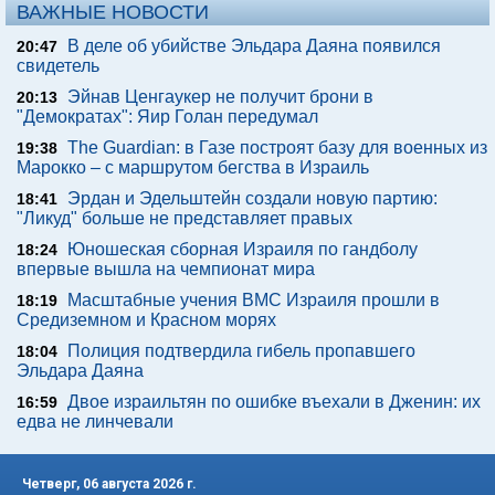
ВАЖНЫЕ НОВОСТИ
В деле об убийстве Эльдара Даяна появился
20:47
свидетель
Эйнав Ценгаукер не получит брони в
20:13
"Демократах": Яир Голан передумал
The Guardian: в Газе построят базу для военных из
19:38
Марокко – с маршрутом бегства в Израиль
Эрдан и Эдельштейн создали новую партию:
18:41
"Ликуд" больше не представляет правых
Юношеская сборная Израиля по гандболу
18:24
впервые вышла на чемпионат мира
Масштабные учения ВМС Израиля прошли в
18:19
Средиземном и Красном морях
Полиция подтвердила гибель пропавшего
18:04
Эльдара Даяна
Двое израильтян по ошибке въехали в Дженин: их
16:59
едва не линчевали
Четверг, 06 августа 2026 г.