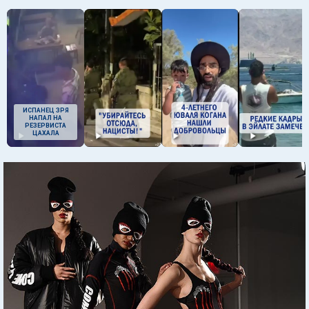
ИСПАНЕЦ ЗРЯ
НАПАЛ НА
РЕЗЕРВИСТА
ЦАХАЛА