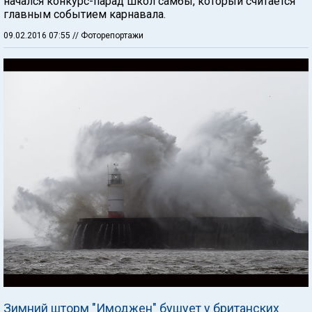
начался конкурс-парад школ самбы, который считается
главным событием карнавала.
09.02.2016 07:55
// Фоторепортажи
Зимний шторм "Имоджен" бушует у британских