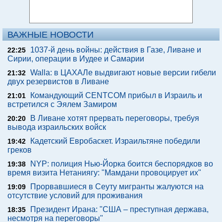
ВАЖНЫЕ НОВОСТИ
1037-й день войны: действия в Газе, Ливане и
22:25
Сирии, операции в Иудее и Самарии
Walla: в ЦАХАЛе выдвигают новые версии гибели
21:32
двух резервистов в Ливане
Командующий CENTCOM прибыл в Израиль и
21:01
встретился с Эялем Замиром
В Ливане хотят прервать переговоры, требуя
20:20
вывода израильских войск
Кадетский Евробаскет. Израильтяне победили
19:42
греков
NYP: полиция Нью-Йорка боится беспорядков во
19:38
время визита Нетаниягу: "Мамдани провоцирует их"
Прорвавшиеся в Сеуту мигранты жалуются на
19:09
отсутствие условий для проживания
Президент Ирана: "США – преступная держава,
18:35
несмотря на переговоры"