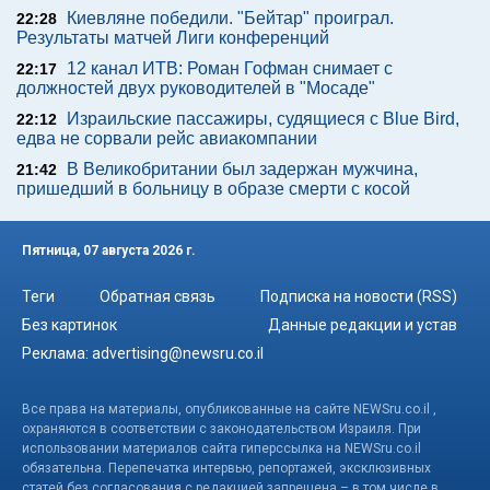
Киевляне победили. "Бейтар" проиграл.
22:28
Результаты матчей Лиги конференций
12 канал ИТВ: Роман Гофман снимает с
22:17
должностей двух руководителей в "Мосаде"
Израильские пассажиры, судящиеся с Blue Bird,
22:12
едва не сорвали рейс авиакомпании
В Великобритании был задержан мужчина,
21:42
пришедший в больницу в образе смерти с косой
Пятница, 07 августа 2026 г.
Теги
Обратная связь
Подписка на новости (RSS)
Без картинок
Данные редакции и устав
Реклама:
advertising@newsru.co.il
Все права на материалы, опубликованные на сайте NEWSru.co.il ,
охраняются в соответствии с законодательством Израиля. При
использовании материалов сайта гиперссылка на NEWSru.co.il
обязательна. Перепечатка интервью, репортажей, эксклюзивных
статей без согласования с редакцией запрещена – в том числе в