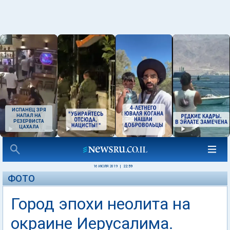
ИСПАНЕЦ ЗРЯ
НАПАЛ НА
РЕЗЕРВИСТА
ЦАХАЛА
16 ИЮЛЯ 2019
|
22:59
ФОТО
Город эпохи неолита на
окраине Иерусалима.