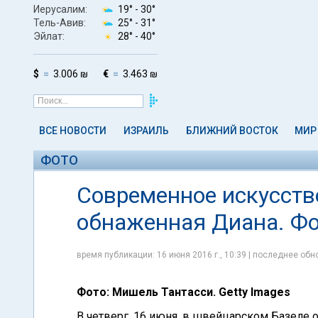
Иерусалим:
19° -
30°
Тель-Авив:
25° -
31°
Эйлат:
28° -
40°
$
3.006 ₪
€
3.463 ₪
ВСЕ НОВОСТИ
ИЗРАИЛЬ
БЛИЖНИЙ ВОСТОК
МИР
ФОТО
Современное искусство 
обнаженная Диана. Ф
время публикации: 16 июня 2016 г., 10:39 | последнее обно
Фото: Мишель Тантасси. Getty Images
В четверг, 16 июня, в швейцарском Базеле