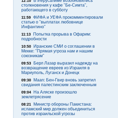
В Иерусалиме возобновились
12:10
столкновения у кафе "Бе-Симта",
работающего в субботу
ФИФА и УЕФА прокомментировали
11:59
статью о "выплатах любовнице
Инфантино"
Попытка прорыва в Офарим:
11:13
подробности
Иранские СМИ о соглашении в
10:50
Мекке: "Прямая угроза нам и нашим
союзникам"
Берл Лазар выразил надежду на
09:53
возвращение евреев из Израиля в
Мариуполь, Луганск и Донецк
Maan: Бен-Гвир вновь запретил
09:30
свидания палестинским заключенным
На Аляске произошло
09:04
землетрясение
Министр обороны Пакистана:
08:21
исламский мир должен объединиться
против израильской угрозы