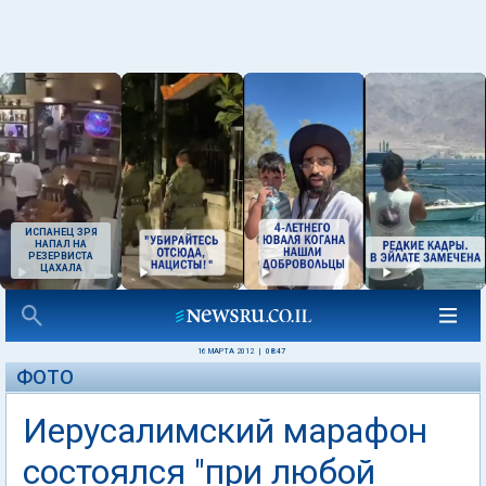
ИСПАНЕЦ ЗРЯ
НАПАЛ НА
РЕЗЕРВИСТА
ЦАХАЛА
16 МАРТА 2012
|
08:47
ФОТО
Иерусалимский марафон
состоялся "при любой