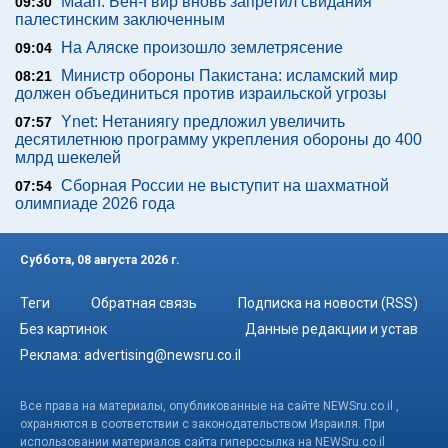
Maan: Бен-Гвир вновь запретил свидания
09:30
палестинским заключенным
На Аляске произошло землетрясение
09:04
Министр обороны Пакистана: исламский мир
08:21
должен объединиться против израильской угрозы
Ynet: Нетаниягу предложил увеличить
07:57
десятилетнюю программу укрепления обороны до 400
млрд шекелей
Сборная России не выступит на шахматной
07:54
олимпиаде 2026 года
Суббота, 08 августа 2026 г.
Теги
Обратная связь
Подписка на новости (RSS)
Без картинок
Данные редакции и устав
Реклама:
advertising@newsru.co.il
Все права на материалы, опубликованные на сайте NEWSru.co.il ,
охраняются в соответствии с законодательством Израиля. При
использовании материалов сайта гиперссылка на NEWSru.co.il