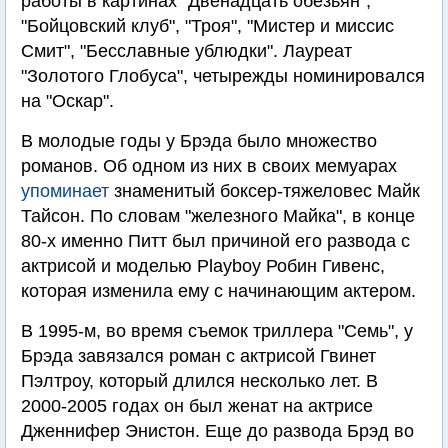
работы в картинах "Двенадцать обезьян",
"Бойцовский клуб", "Троя", "Мистер и миссис
Смит", "Бесславные ублюдки". Лауреат
"Золотого Глобуса", четырежды номинировался
на "Оскар".
В молодые годы у Брэда было множество
романов. Об одном из них в своих мемуарах
упоминает
знаменитый боксер-тяжеловес Майк
Тайсон. По словам "железного Майка", в конце
80-х именно Питт был причиной его развода с
актрисой и моделью Playboy Робин Гивенс,
которая изменила ему с начинающим актером.
В 1995-м, во время съемок триллера "Семь", у
Брэда завязался роман с актрисой Гвинет
Пэлтроу, который длился несколько лет. В
2000-2005 годах он был женат на актрисе
Дженнифер Энистон. Еще до развода Брэд во