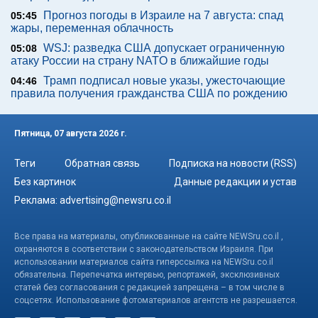
Прогноз погоды в Израиле на 7 августа: спад
05:45
жары, переменная облачность
WSJ: разведка США допускает ограниченную
05:08
атаку России на страну NATO в ближайшие годы
Трамп подписал новые указы, ужесточающие
04:46
правила получения гражданства США по рождению
Пятница, 07 августа 2026 г.
Теги
Обратная связь
Подписка на новости (RSS)
Без картинок
Данные редакции и устав
Реклама:
advertising@newsru.co.il
Все права на материалы, опубликованные на сайте NEWSru.co.il ,
охраняются в соответствии с законодательством Израиля. При
использовании материалов сайта гиперссылка на NEWSru.co.il
обязательна. Перепечатка интервью, репортажей, эксклюзивных
статей без согласования с редакцией запрещена – в том числе в
соцсетях. Использование фотоматериалов агентств не разрешается.