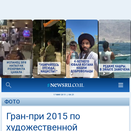
ИСПАНЕЦ ЗРЯ
НАПАЛ НА
РЕЗЕРВИСТА
ЦАХАЛА
17 МАЯ 2015
|
04:21
ФОТО
Гран-при 2015 по
художественной