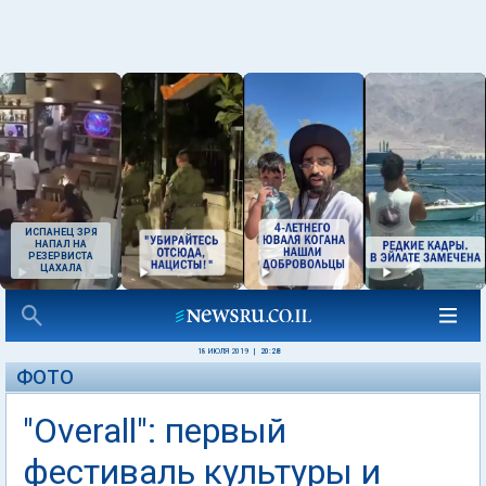
ИСПАНЕЦ ЗРЯ
НАПАЛ НА
РЕЗЕРВИСТА
ЦАХАЛА
18 ИЮЛЯ 2019
|
20:28
ФОТО
"Overall": первый
фестиваль культуры и