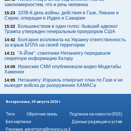
закономерностям, что и речь человека
1038-й день войны: действия в Газе, Ливане и
15:23
Сирии, операции в Иудее и Самарии
Большинством в один голос: бывший адвокат
15:22
Трампа утвержден генеральным прокурором США
Болгария возложила на Украину ответственность
14:42
за взрыв БПЛА на своей территории
"А-Йом": советники Нетаниягу передавали
14:11
секретную информацию Катару
Иранские СМИ опубликовали видео Моджтабы
14:09
Хаменеи
Нетаниягу: Израиль отвергает план по Газе и не
14:05
выведет войска до разоружения ХАМАСа
Воскресенье, 09 августа 2026 г.
Теги
Обратная связь
Подписка на новости (RSS)
Без картинок
Данные редакции и устав
Реклама:
advertising@newsru.co.il