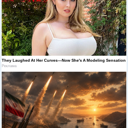
They Laughed At Her Curves—Now She's A Modeling Sensation
Реклама