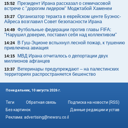
Президент Ирана рассказал о семичасовой
15:52
встрече с "дорогим лидером" Моджтабой Хаменеи
Организатор теракта в еврейском центе Буэнос-
15:27
Айреса возглавил Совет безопасности Ирана
Футбольные федерации против главы FIFA:
14:49
"Нарушил доверие, поставил себя над коллективом"
В Гуш-Эционе вспыхнул лесной пожар, к тушению
14:24
привлечена авиация
МВД Ирана отчиталось о депортации двух
14:15
миллионов афганцев
Ветеринары предупреждают – на палестинских
13:37
территориях распространяется бешенство
Понедельник, 10 августа 2026 г.
Теги
Обратная связь
Подписка на новости (RSS)
Без картинок
Данные редакции и устав
Реклама:
advertising@newsru.co.il