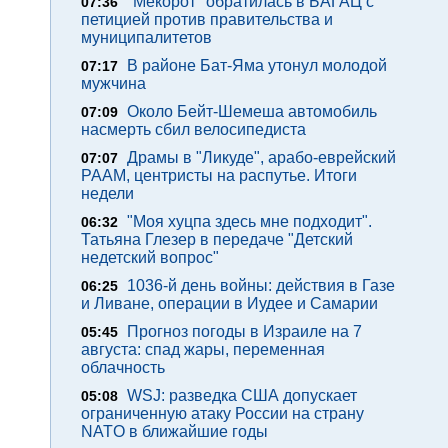
"Мекорот" обратилась в БАГАЦ с
07:36
петицией против правительства и
муниципалитетов
В районе Бат-Яма утонул молодой
07:17
мужчина
Около Бейт-Шемеша автомобиль
07:09
насмерть сбил велосипедиста
Драмы в "Ликуде", арабо-еврейский
07:07
РААМ, центристы на распутье. Итоги
недели
"Моя хуцпа здесь мне подходит".
06:32
Татьяна Глезер в передаче "Детский
недетский вопрос"
1036-й день войны: действия в Газе
06:25
и Ливане, операции в Иудее и Самарии
Прогноз погоды в Израиле на 7
05:45
августа: спад жары, переменная
облачность
WSJ: разведка США допускает
05:08
ограниченную атаку России на страну
NATO в ближайшие годы