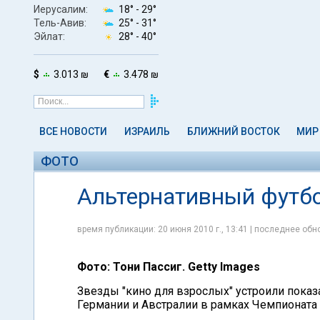
Иерусалим:
18° -
29°
Тель-Авив:
25° -
31°
Эйлат:
28° -
40°
$
3.013 ₪
€
3.478 ₪
ВСЕ НОВОСТИ
ИЗРАИЛЬ
БЛИЖНИЙ ВОСТОК
МИР
ФОТО
Альтернативный футбо
время публикации: 20 июня 2010 г., 13:41 | последнее обно
Фото: Тони Пассиг. Getty Images
Звезды "кино для взрослых" устроили пока
Германии и Австралии в рамках Чемпионата