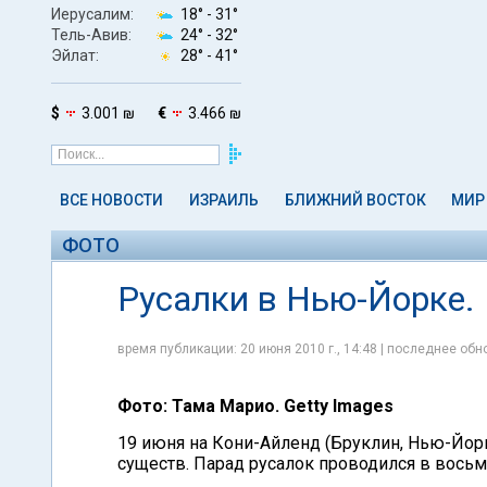
Иерусалим:
18° -
31°
Тель-Авив:
24° -
32°
Эйлат:
28° -
41°
$
3.001 ₪
€
3.466 ₪
ВСЕ НОВОСТИ
ИЗРАИЛЬ
БЛИЖНИЙ ВОСТОК
МИР
ФОТО
Русалки в Нью-Йорке.
время публикации: 20 июня 2010 г., 14:48 | последнее обно
Фото: Тама Марио. Getty Images
19 июня на Кони-Айленд (Бруклин, Нью-Йор
существ. Парад русалок проводился в восьм