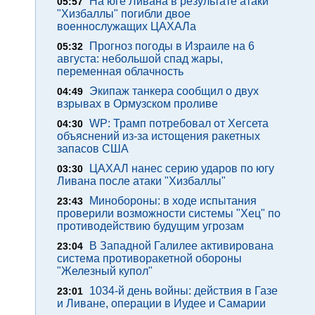
На юге Ливана в результате атаки
05:57
"Хизбаллы" погибли двое
военнослужащих ЦАХАЛа
Прогноз погоды в Израиле на 6
05:32
августа: небольшой спад жары,
переменная облачность
Экипаж танкера сообщил о двух
04:49
взрывах в Ормузском проливе
WP: Трамп потребовал от Хегсета
04:30
объяснений из-за истощения ракетных
запасов США
ЦАХАЛ нанес серию ударов по югу
03:30
Ливана после атаки "Хизбаллы"
Минобороны: в ходе испытания
23:43
проверили возможности системы "Хец" по
противодействию будущим угрозам
В Западной Галилее активирована
23:04
система противоракетной обороны
"Железный купол"
1034-й день войны: действия в Газе
23:01
и Ливане, операции в Иудее и Самарии