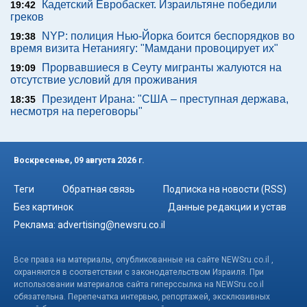
Кадетский Евробаскет. Израильтяне победили
19:42
греков
NYP: полиция Нью-Йорка боится беспорядков во
19:38
время визита Нетаниягу: "Мамдани провоцирует их"
Прорвавшиеся в Сеуту мигранты жалуются на
19:09
отсутствие условий для проживания
Президент Ирана: "США – преступная держава,
18:35
несмотря на переговоры"
Воскресенье, 09 августа 2026 г.
Теги
Обратная связь
Подписка на новости (RSS)
Без картинок
Данные редакции и устав
Реклама:
advertising@newsru.co.il
Все права на материалы, опубликованные на сайте NEWSru.co.il ,
охраняются в соответствии с законодательством Израиля. При
использовании материалов сайта гиперссылка на NEWSru.co.il
обязательна. Перепечатка интервью, репортажей, эксклюзивных