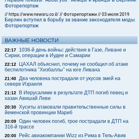
Фоторепортаж
//
https://www.newsru.co.il/
//
Фоторепортажи
//
03 июля 2019
Берлин вступил в борьбу за звание законодателя моды.
Фоторепортаж
ВАЖНЫЕ НОВОСТИ
1036-й день войны: действия в Газе, Ливане и
22:17
Сирии, операции в Иудее и Самарии
ЦАХАЛ объяснил, почему не сообщил об атаке
22:12
беспилотника "Хизбаллы" на юге Ливана
Два человека пострадали от укусов змей на
21:40
севере Израиля
В Иерусалиме в результате ДТП погиб певец и
21:12
хазан Авишай Леви
Хуситы атаковали правительственные силы в
20:30
йеменской провинции Мариб
Один человек погиб, трое пострадали в ДТП на
20:09
316-й трассе
Рейс авиакомпании Wizz из Рима в Тель-Авив
20:00