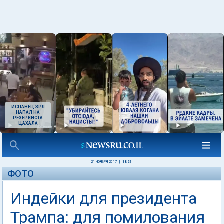
ИСПАНЕЦ ЗРЯ
НАПАЛ НА
РЕЗЕРВИСТА
ЦАХАЛА
21 НОЯБРЯ 2017
|
18:29
ФОТО
Индейки для президента
Трампа: для помилования