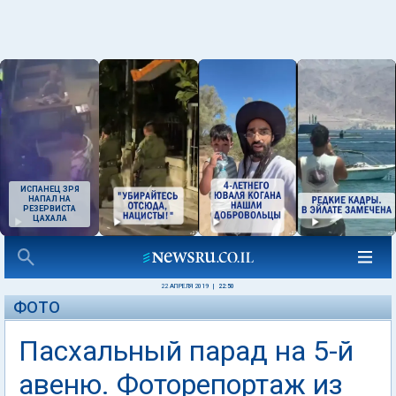
ИСПАНЕЦ ЗРЯ
НАПАЛ НА
РЕЗЕРВИСТА
ЦАХАЛА
22 АПРЕЛЯ 2019
|
22:50
ФОТО
Пасхальный парад на 5-й
авеню. Фоторепортаж из