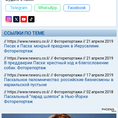
Telegram
WhatsApp
Facebook
ССЫЛКИ ПО ТЕМЕ
//
https://www.newsru.co.il/
//
Фоторепортажи
//
21 апреля 2019
Песах и Пасха: мокрый праздник в Иерусалиме.
Фоторепортаж
//
https://www.newsru.co.il/
//
Фоторепортажи
//
21 апреля 2019
В преддверии Пасхи: крестный ход и благословение
собак. Фоторепортаж
//
https://www.newsru.co.il/
//
Фоторепортажи
//
17 апреля 2019
Пасхальное паломничество: российские бизнесмены в
израильской пустыне
//
https://www.newsru.co.il/
//
Фоторепортажи
//
02 апреля 2018
Пасхальный "парад шляпок" в Нью-Йорке.
Фоторепортаж