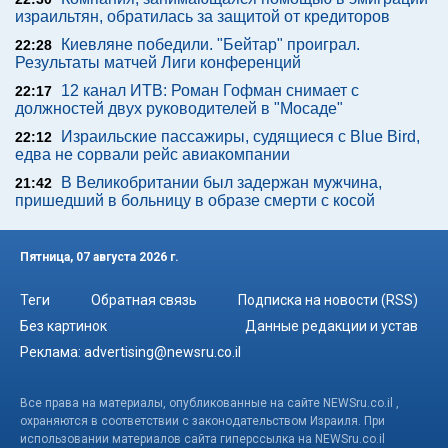
израильтян, обратилась за защитой от кредиторов
Киевляне победили. "Бейтар" проиграл.
22:28
Результаты матчей Лиги конференций
12 канал ИТВ: Роман Гофман снимает с
22:17
должностей двух руководителей в "Мосаде"
Израильские пассажиры, судящиеся с Blue Bird,
22:12
едва не сорвали рейс авиакомпании
В Великобритании был задержан мужчина,
21:42
пришедший в больницу в образе смерти с косой
Пятница, 07 августа 2026 г.
Теги
Обратная связь
Подписка на новости (RSS)
Без картинок
Данные редакции и устав
Реклама:
advertising@newsru.co.il
Все права на материалы, опубликованные на сайте NEWSru.co.il ,
охраняются в соответствии с законодательством Израиля. При
использовании материалов сайта гиперссылка на NEWSru.co.il