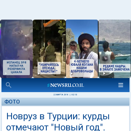
ИСПАНЕЦ ЗРЯ
НАПАЛ НА
РЕЗЕРВИСТА
ЦАХАЛА
22 МАРТА 2016
|
02:13
ФОТО
Новруз в Турции: курды
отмечают "Новый год".