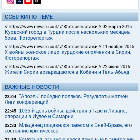
ССЫЛКИ ПО ТЕМЕ
//
https://www.newsru.co.il/
//
Фоторепортажи
//
02 марта 2016
Курдский город в Турции после нескольких месяцев
боев. Фоторепортаж
//
https://www.newsru.co.il/
//
Фоторепортажи
//
11 ноября 2015
У войны женское лицо: курдские ополченки в Сирии.
Фоторепортаж
//
https://www.newsru.co.il/
//
Фоторепортажи
//
22 июня 2015
Жители Сирии возвращаются в Кобани и Тель-Абьяд
ВАЖНЫЕ НОВОСТИ
"Апоэль" победил поляков. Результаты матчей
23:04
Лиги конференций
1035-й день войны: действия в Газе и Ливане,
22:45
операции в Иудее и Самарии
Младенец подавился пакетом в Бней-Браке, его
22:33
состояние критическое
Компания, занимающаяся помощью в эмиграции
22:30