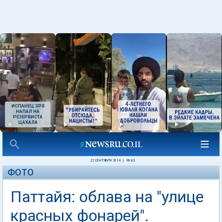
ИСПАНЕЦ ЗРЯ
НАПАЛ НА
РЕЗЕРВИСТА
ЦАХАЛА
22 СЕНТЯБРЯ 2014
|
16:42
ФОТО
Паттайя: облава на "улице
красных фонарей".