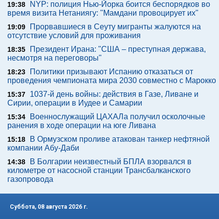
NYP: полиция Нью-Йорка боится беспорядков во
19:38
время визита Нетаниягу: "Мамдани провоцирует их"
Прорвавшиеся в Сеуту мигранты жалуются на
19:09
отсутствие условий для проживания
Президент Ирана: "США – преступная держава,
18:35
несмотря на переговоры"
Политики призывают Испанию отказаться от
18:23
проведения чемпионата мира 2030 совместно с Марокко
1037-й день войны: действия в Газе, Ливане и
15:37
Сирии, операции в Иудее и Самарии
Военнослужащий ЦАХАЛа получил осколочные
15:34
ранения в ходе операции на юге Ливана
В Ормузском проливе атакован танкер нефтяной
15:18
компании Абу-Даби
В Болгарии неизвестный БПЛА взорвался в
14:38
километре от насосной станции Трансбалканского
газопровода
Суббота, 08 августа 2026 г.