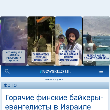
ИСПАНЕЦ ЗРЯ
НАПАЛ НА
РЕЗЕРВИСТА
ЦАХАЛА
23 ИЮНЯ 2010
|
08:54
ФОТО
Горячие финские байкеры-
евангелисты в Израиле