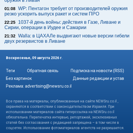
оружия в Ливан
WP: Пентагон требует от производителей оружия
01:08
резко ускорить выпуск ракет и систем ПРО
1037-й день войны: действия в Газе, Ливане и
22:25
Сирии, операции в Иудее и Самарии
Walla: в ЦАХАЛе выдвигают новые версии гибели
21:32
двух резервистов в Ливане
Воскресенье, 09 августа 2026 г.
Теги
Обратная связь
Подписка на новости (RSS)
Без картинок
Данные редакции и устав
Реклама:
advertising@newsru.co.il
Все права на материалы, опубликованные на сайте NEWSru.co.il ,
охраняются в соответствии с законодательством Израиля. При
использовании материалов сайта гиперссылка на NEWSru.co.il
обязательна. Перепечатка интервью, репортажей, эксклюзивных
статей без согласования с редакцией запрещена – в том числе в
соцсетях. Использование фотоматериалов агентств не разрешается.