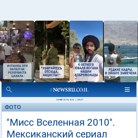
ИСПАНЕЦ ЗРЯ
НАПАЛ НА
РЕЗЕРВИСТА
ЦАХАЛА
24 АВГУСТА 2010
|
04:07
ФОТО
"Мисс Вселенная 2010".
Мексиканский сериал