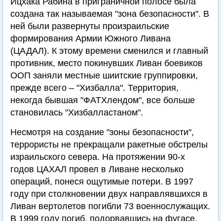
Ицхака Рабина в приграничной полосе была
создана так называемая "зона безопасности". В
ней были развернуты произраильские
формирования Армии Южного Ливана
(ЦАДАЛ). К этому времени сменился и главный
противник, место покинувших Ливан боевиков
ООП заняли местные шиитские группировки,
прежде всего – "Хизбалла". Территория,
некогда бывшая "ФАТХлендом", все больше
становилась "Хизбалластаном".
Несмотря на создание "зоны безопасности",
террористы не прекращали ракетные обстрелы
израильского севера. На протяжении 90-х
годов ЦАХАЛ провел в Ливане несколько
операций, понеся ощутимые потери. В 1997
году при столкновении двух направлявшихся в
Ливан вертолетов погибли 73 военнослужащих.
В 1999 году погиб, подорвавшись на фугасе,