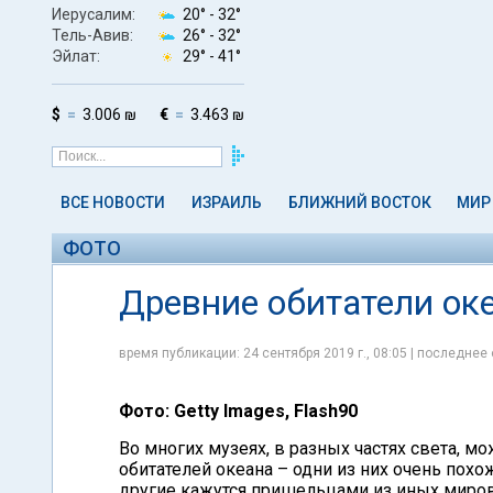
Иерусалим:
20° -
32°
Тель-Авив:
26° -
32°
Эйлат:
29° -
41°
$
3.006 ₪
€
3.463 ₪
ВСЕ НОВОСТИ
ИЗРАИЛЬ
БЛИЖНИЙ ВОСТОК
МИР
ФОТО
Древние обитатели ок
время публикации: 24 сентября 2019 г., 08:05 | последнее 
Фото: Getty Images, Flash90
Во многих музеях, в разных частях света, 
обитателей океана – одни из них очень пох
другие кажутся пришельцами из иных миров