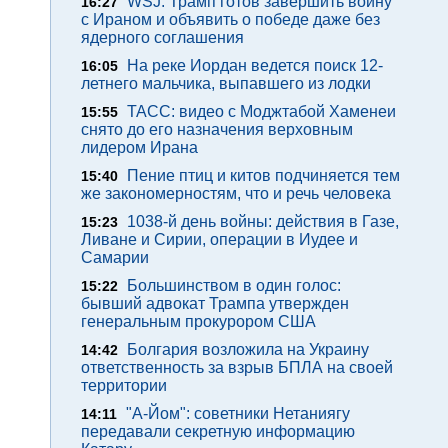
WSJ: Трамп готов завершить войну
16:27
с Ираном и объявить о победе даже без
ядерного соглашения
На реке Иордан ведется поиск 12-
16:05
летнего мальчика, выпавшего из лодки
ТАСС: видео с Моджтабой Хаменеи
15:55
снято до его назначения верховным
лидером Ирана
Пение птиц и китов подчиняется тем
15:40
же закономерностям, что и речь человека
1038-й день войны: действия в Газе,
15:23
Ливане и Сирии, операции в Иудее и
Самарии
Большинством в один голос:
15:22
бывший адвокат Трампа утвержден
генеральным прокурором США
Болгария возложила на Украину
14:42
ответственность за взрыв БПЛА на своей
территории
"А-Йом": советники Нетаниягу
14:11
передавали секретную информацию