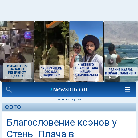
ИСПАНЕЦ ЗРЯ
НАПАЛ НА
РЕЗЕРВИСТА
ЦАХАЛА
25 АПРЕЛЯ 2024
|
03:30
ФОТО
Благословение коэнов у
Стены Плача в