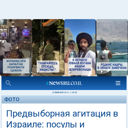
ИСПАНЕЦ ЗРЯ
НАПАЛ НА
РЕЗЕРВИСТА
ЦАХАЛА
25 ФЕВРАЛЯ 2015
|
09:23
ФОТО
Предвыборная агитация в
Израиле: посулы и