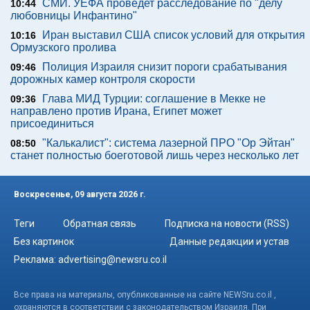
СМИ. УЕФА проведет расследование по "делу
10:44
любовницы Инфантино"
Иран выставил США список условий для открытия
10:16
Ормузского пролива
Полиция Израиля снизит пороги срабатывания
09:46
дорожных камер контроля скорости
Глава МИД Турции: соглашение в Мекке не
09:36
направлено против Ирана, Египет может
присоединиться
"Калькалист": система лазерной ПРО "Ор Эйтан"
08:50
станет полностью боеготовой лишь через несколько лет
Воскресенье, 09 августа 2026 г.
Теги
Обратная связь
Подписка на новости (RSS)
Без картинок
Данные редакции и устав
Реклама:
advertising@newsru.co.il
Все права на материалы, опубликованные на сайте NEWSru.co.il ,
охраняются в соответствии с законодательством Израиля. При