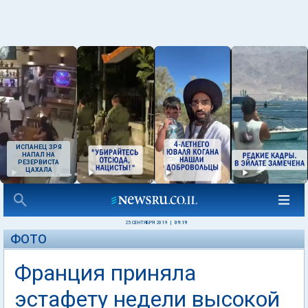
ИСПАНЕЦ ЗРЯ
НАПАЛ НА
РЕЗЕРВИСТА
ЦАХАЛА
25 СЕНТЯБРЯ 2019
|
09:19
ФОТО
Франция приняла
эстафету недели высокой