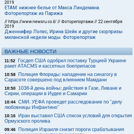
2019
ETAM: нижнее белье от Макса Линдемана.
Фоторепортаж из Парижа
//
https://www.newsru.co.il/
//
Фоторепортажи
//
22 сентября
2019
Дженнифер Лопес, Ирина Шейк и другие сюрпризы
миланской недели моды. Фоторепортаж
ВАЖНЫЕ НОВОСТИ
Госдеп США одобрил поставку Турцией Украине
11:52
ракет ATACMS и кассетных боеприпасов
Полиция Флориды: нападение на синагогу в
10:58
Сарасоте совершено под влиянием Мамдани
1038-й день войны: действия в Газе, Ливане и
10:50
Сирии, операции в Иудее и Самарии
СМИ. УЕФА проведет расследование по "делу
10:44
любовницы Инфантино"
Иран выставил США список условий для открытия
10:16
Ормузского пролива
Полиция Израиля снизит пороги срабатывания
09:46