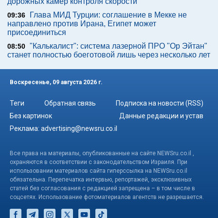
дорожных камер контроля скорости
Глава МИД Турции: соглашение в Мекке не
09:36
направлено против Ирана, Египет может
присоединиться
"Калькалист": система лазерной ПРО "Ор Эйтан"
08:50
станет полностью боеготовой лишь через несколько лет
Воскресенье, 09 августа 2026 г.
Теги
Обратная связь
Подписка на новости (RSS)
Без картинок
Данные редакции и устав
Реклама:
advertising@newsru.co.il
Все права на материалы, опубликованные на сайте NEWSru.co.il ,
охраняются в соответствии с законодательством Израиля. При
использовании материалов сайта гиперссылка на NEWSru.co.il
обязательна. Перепечатка интервью, репортажей, эксклюзивных
статей без согласования с редакцией запрещена – в том числе в
соцсетях. Использование фотоматериалов агентств не разрешается.