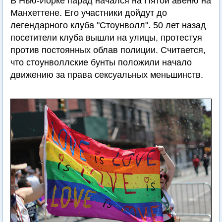
В Нью-Йорке парад начался на Пятой авеню на
Манхеттене. Его участники дойдут до
легендарного клуба "Стоунволл". 50 лет назад
посетители клуба вышли на улицы, протестуя
против постоянных облав полиции. Считается,
что стоунволлские бунты положили начало
движению за права сексуальных меньшинств.