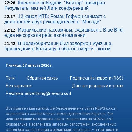
Киевляне победили. "Бейтар" проиграл.
22:28
Результаты матчей Лиги конференций
12 канал ИТВ: Роман Гофман снимает с
22:17
должностей двух руководителей в "Мосаде"
Израильские пассажиры, судящиеся с Blue Bird,
22:12
едва не сорвали рейс авиакомпании
В Великобритании был задержан мужчина,
21:42
пришедший в больницу в образе смерти с косой
Пятница, 07 августа 2026 г.
Теги
Обратная связь
Подписка на новости (RSS)
Без картинок
Данные редакции и устав
Реклама:
advertising@newsru.co.il
Все права на материалы, опубликованные на сайте NEWSru.co.il ,
охраняются в соответствии с законодательством Израиля. При
использовании материалов сайта гиперссылка на NEWSru.co.il
обязательна. Перепечатка интервью, репортажей, эксклюзивных
статей без согласования с редакцией запрещена – в том числе в