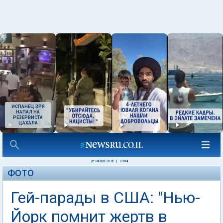
ИСПАНЕЦ ЗРЯ
НАПАЛ НА
РЕЗЕРВИСТА
ЦАХАЛА
26 ИЮНЯ 2016
|
23:04
ФОТО
Гей-парады в США: "Нью-
Йорк помнит жертв в