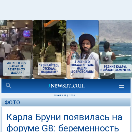
ИСПАНЕЦ ЗРЯ
НАПАЛ НА
РЕЗЕРВИСТА
ЦАХАЛА
26 МАЯ 2011
|
22:53
ФОТО
Карла Бруни появилась на
форуме G8: беременность