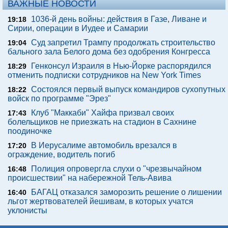
ВАЖНЫЕ НОВОСТИ
1036-й день войны: действия в Газе, Ливане и
19:18
Сирии, операции в Иудее и Самарии
Суд запретил Трампу продолжать строительство
19:04
бального зала Белого дома без одобрения Конгресса
Генконсул Израиля в Нью-Йорке распорядился
18:29
отменить подписки сотрудников на New York Times
Состоялся первый выпуск командиров сухопутных
18:22
войск по программе "Эрез"
Клуб "Маккаби" Хайфа призвал своих
17:43
болельщиков не приезжать на стадион в Сахнине
поодиночке
В Иерусалиме автомобиль врезался в
17:20
ограждение, водитель погиб
Полиция опровергла слухи о "чрезвычайном
16:48
происшествии" на набережной Тель-Авива
БАГАЦ отказался заморозить решение о лишении
16:40
льгот жертвователей йешивам, в которых учатся
уклонисты