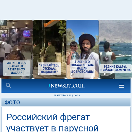
ИСПАНЕЦ ЗРЯ
НАПАЛ НА
РЕЗЕРВИСТА
ЦАХАЛА
27 АВГУСТА 2016
|
16:39
ФОТО
Российский фрегат
участвует в парусной